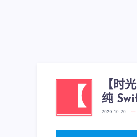
【时光
【
纯 Sw
2020-10-20