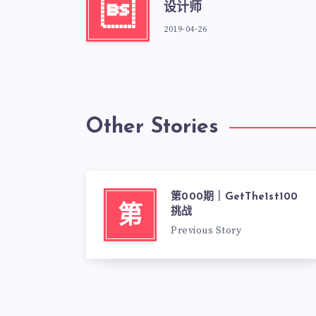

设计师
2019-04-26
Other Stories
第000期｜GetThe1st100
第
挑战
Previous Story