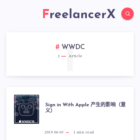
FreelancerX
1
WWDC
1
Article
Sign in With Apple 产生的影响（意
义）
2019-06-03
1
min read