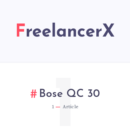
FreelancerX
1
Bose QC 30
1
Article