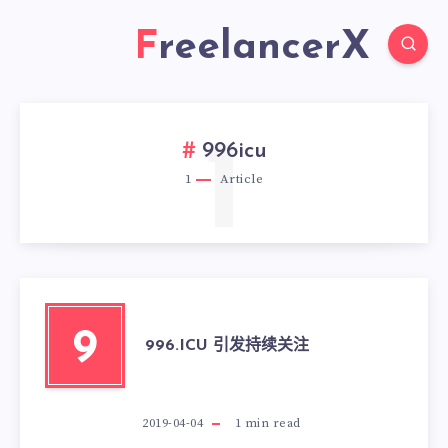
FreelancerX
1
996icu
1
Article
9
996.ICU 引发持续关注
2019-04-04
1
min read