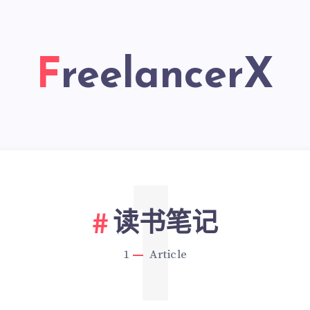
FreelancerX
1
读书笔记
1
Article