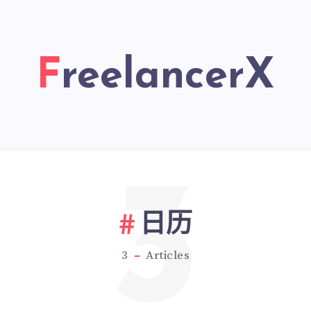
FreelancerX
3
日历
3
Articles