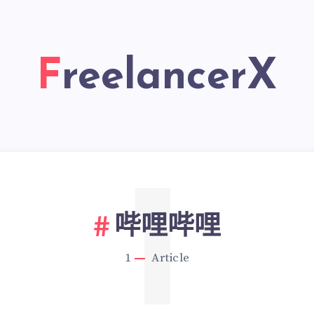
FreelancerX
1
哔哩哔哩
1
Article